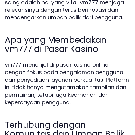
saing adalah hal yang vital. vm777 menjaga
relevansinya dengan terus berinovasi dan
mendengarkan umpan balik dari pengguna.
Apa yang Membedakan
vm777 di Pasar Kasino
menonjol di pasar kasino online
vm777
dengan fokus pada pengalaman pengguna
dan penyediaan layanan berkualitas. Platform
ini tidak hanya mengutamakan tampilan dan
permainan, tetapi juga keamanan dan
kepercayaan pengguna.
Terhubung dengan
Komunitas dan Umpan Balik