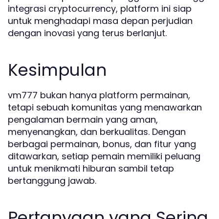
integrasi cryptocurrency, platform ini siap
untuk menghadapi masa depan perjudian
dengan inovasi yang terus berlanjut.
Kesimpulan
vm777 bukan hanya platform permainan,
tetapi sebuah komunitas yang menawarkan
pengalaman bermain yang aman,
menyenangkan, dan berkualitas. Dengan
berbagai permainan, bonus, dan fitur yang
ditawarkan, setiap pemain memiliki peluang
untuk menikmati hiburan sambil tetap
bertanggung jawab.
Pertanyaan yang Sering