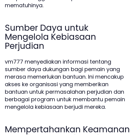
mematuhinya.
Sumber Daya untuk
Mengelola Kebiasaan
Perjudian
vm777 menyediakan informasi tentang
sumber daya dukungan bagi pemain yang
merasa memerlukan bantuan. Ini mencakup
akses ke organisasi yang memberikan
bantuan untuk permasalahan perjudian dan
berbagai program untuk membantu pemain
mengelola kebiasaan berjudi mereka.
Mempertahankan Keamanan