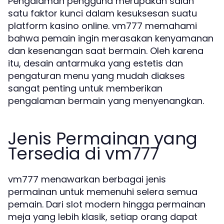
Pengalaman pengguna merupakan salah
satu faktor kunci dalam kesuksesan suatu
platform kasino online. vm777 memahami
bahwa pemain ingin merasakan kenyamanan
dan kesenangan saat bermain. Oleh karena
itu, desain antarmuka yang estetis dan
pengaturan menu yang mudah diakses
sangat penting untuk memberikan
pengalaman bermain yang menyenangkan.
Jenis Permainan yang
Tersedia di vm777
vm777 menawarkan berbagai jenis
permainan untuk memenuhi selera semua
pemain. Dari slot modern hingga permainan
meja yang lebih klasik, setiap orang dapat