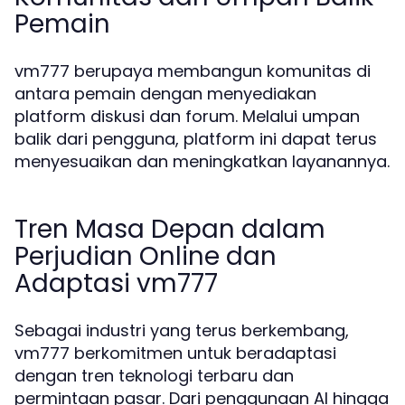
Pemain
vm777 berupaya membangun komunitas di
antara pemain dengan menyediakan
platform diskusi dan forum. Melalui umpan
balik dari pengguna, platform ini dapat terus
menyesuaikan dan meningkatkan layanannya.
Tren Masa Depan dalam
Perjudian Online dan
Adaptasi vm777
Sebagai industri yang terus berkembang,
vm777 berkomitmen untuk beradaptasi
dengan tren teknologi terbaru dan
permintaan pasar. Dari penggunaan AI hingga