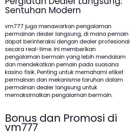
Pergiatan Dealer Langsung:
Sentuhan Modern
vm777 juga menawarkan pengalaman
permainan dealer langsung, di mana pemain
dapat berinteraksi dengan dealer profesional
secara real-time. Ini memberikan
pengalaman bermain yang lebih mendalam
dan mendekatkan pemain pada suasana
kasino fisik. Penting untuk memahami etiket
permainan dan mekanisme taruhan dalam
permainan dealer langsung untuk
memaksimalkan pengalaman bermain.
Bonus dan Promosi di
vm777