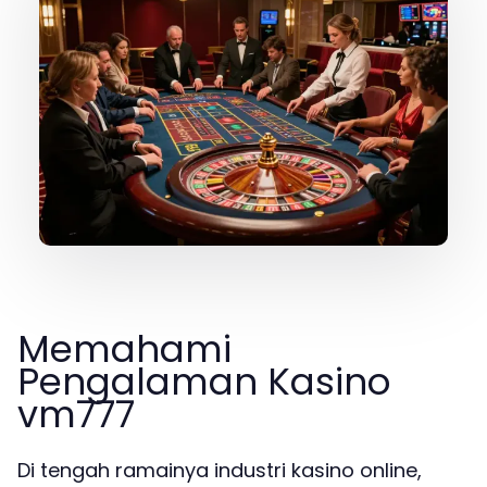
Memahami
Pengalaman Kasino
vm777
Di tengah ramainya industri kasino online,