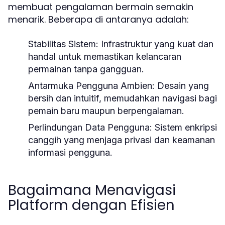
membuat pengalaman bermain semakin
menarik. Beberapa di antaranya adalah:
Stabilitas Sistem:
Infrastruktur yang kuat dan
handal untuk memastikan kelancaran
permainan tanpa gangguan.
Antarmuka Pengguna Ambien:
Desain yang
bersih dan intuitif, memudahkan navigasi bagi
pemain baru maupun berpengalaman.
Perlindungan Data Pengguna:
Sistem enkripsi
canggih yang menjaga privasi dan keamanan
informasi pengguna.
Bagaimana Menavigasi
Platform dengan Efisien