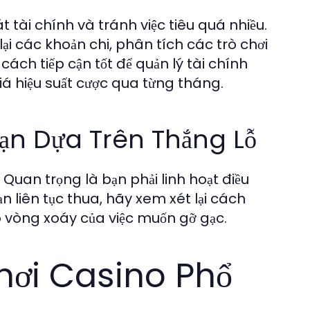
t tài chính và tránh việc tiêu quá nhiều.
ại các khoản chi, phân tích các trò chơi
 cách tiếp cận tốt để quản lý tài chính
 hiệu suất cược qua từng tháng.
ạn Dựa Trên Thắng Lỗ
a. Quan trọng là bạn phải linh hoạt điều
 liên tục thua, hãy xem xét lại cách
 vòng xoáy của việc muốn gỡ gạc.
ơi Casino Phổ