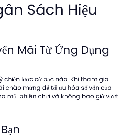
gân Sách Hiệu
yến Mãi Từ Ứng Dụng
ỳ chiến lược cờ bạc nào. Khi tham gia
ãi chào mừng để tối ưu hóa số vốn của
o mỗi phiên chơi và không bao giờ vượt
 Bạn