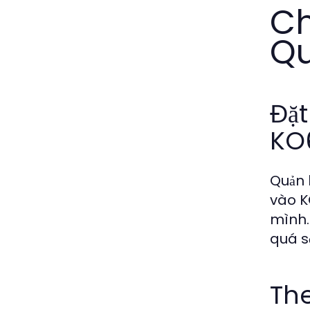
Ch
Q
Đặ
KO
Quản 
vào K
mình.
quá số
The