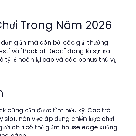
Chơi Trong Năm 2026
 đơn giản mà còn bởi các giải thưởng
est" và "Book of Dead" đang là sự lựa
 tỷ lệ hoàn lại cao và các bonus thú vị,
n
ck cũng cần được tìm hiểu kỹ. Các trò
slot, nên việc áp dụng chiến lược chơi
 người chơi có thể giảm house edge xuống
úng cách.