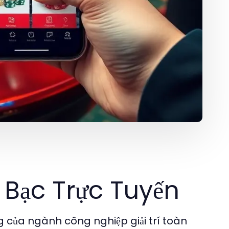
ờ Bạc Trực Tuyến
g của ngành công nghiệp giải trí toàn