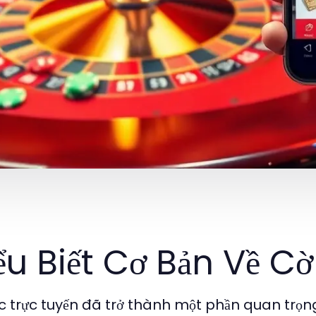
ểu Biết Cơ Bản Về C
c trực tuyến đã trở thành một phần quan trọn