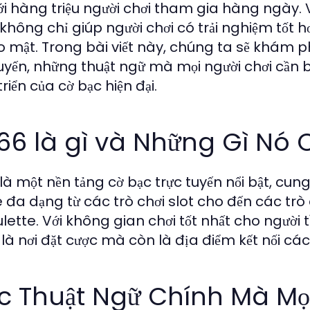
với hàng triệu người chơi tham gia hàng ngày. 
không chỉ giúp người chơi có trải nghiệm tốt
o mật. Trong bài viết này, chúng ta sẽ khám p
tuyến, những thuật ngữ mà mọi người chơi cần b
riển của cờ bạc hiện đại.
66 là gì và Những Gì Nó
là một nền tảng cờ bạc trực tuyến nổi bật, cung
đa dạng từ các trò chơi slot cho đến các trò 
lette. Với không gian chơi tốt nhất cho người 
là nơi đặt cược mà còn là địa điểm kết nối các 
 Thuật Ngữ Chính Mà Mọi