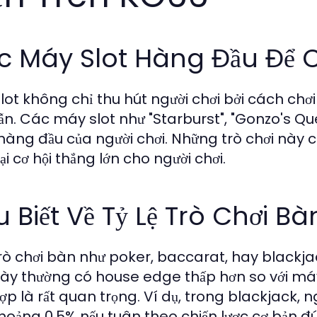
c Máy Slot Hàng Đầu Để 
lot không chỉ thu hút người chơi bởi cách chơi
ẫn. Các máy slot như "Starburst", "Gonzo's Qu
hàng đầu của người chơi. Những trò chơi này có
i cơ hội thắng lớn cho người chơi.
u Biết Về Tỷ Lệ Trò Chơi Bà
 trò chơi bàn như poker, baccarat, hay blackja
này thường có house edge thấp hơn so với máy 
ợp là rất quan trọng. Ví dụ, trong blackjack,
hoảng 0.5% nếu tuân theo chiến lược cơ bản đ