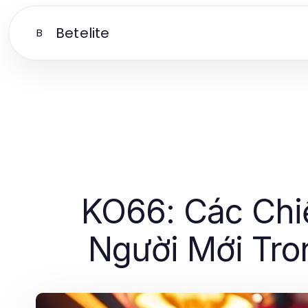
Betelite
B
KO66: Các Chi
Người Mới Tr